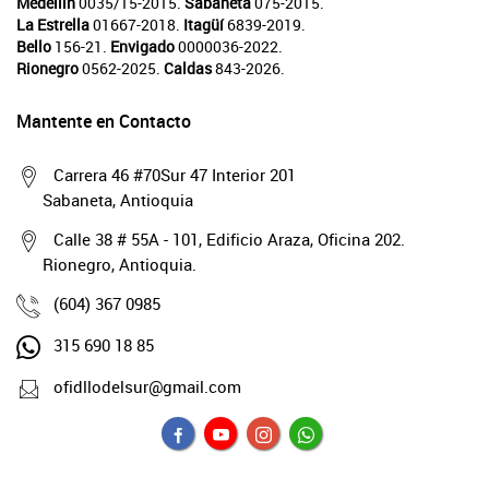
Medellín
0035/15-2015.
Sabaneta
075-2015.
La Estrella
01667-2018.
Itagüí
6839-2019.
Bello
156-21.
Envigado
0000036-2022.
Rionegro
0562-2025.
Caldas
843-2026.
Mantente en Contacto
Carrera 46 #70Sur 47 Interior 201
Sabaneta, Antioquia
Calle 38 # 55A - 101, Edificio Araza, Oficina 202.
Rionegro, Antioquia.
(604) 367 0985
315 690 18 85
ofidllodelsur@gmail.com