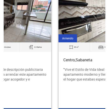
Arriendo
2
65 m
3 Alcobas
2.0 Baños
Centro,Sabaneta
"Vive el Estilo de Vida Ideal en Sabaneta" ¿Buscas un
apartamento moderno y lleno de comodidades? ¡Este es
el hogar que estabas esperando! Ubicado en