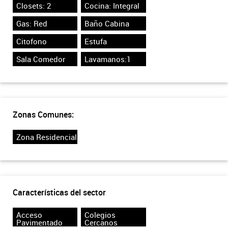
Closets: 2
Cocina: Integral
Gas: Red
Baño Cabina
Citofono
Estufa
Sala Comedor
Lavamanos:1
Zonas Comunes:
Zona Residencial
Características del sector
Acceso
Colegios
Pavimentado
Cercanos