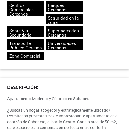
Centros
Parques
Comerciales
Cercanos
Cercanos
Seguridad en la
zona
Sobre Via
Supermercados
Secundaria
Cercanos
Transporte
Universidades
Publico Cercano
Cercanas
Zona Comercial
DESCRIPCIÓN:
Apartamento Moderno y Céntrico en Sabaneta
¿Buscas un hogar acogedor y estratégicamente ubicado?
Permítenos presentarte este impresionante apartamento en el
corazón de Sabaneta, el barrio Centro. Con un área de 50 m2,
este espacio es la combinación perfecta entre confort y