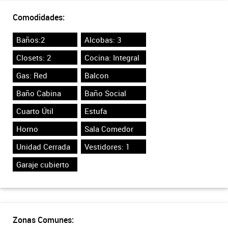
Comodidades:
Baños:2
Alcobas: 3
Closets: 2
Cocina: Integral
Gas: Red
Balcon
Baño Cabina
Baño Social
Cuarto Útil
Estufa
Horno
Sala Comedor
Unidad Cerrada
Vestidores: 1
Garaje cubierto
Zonas Comunes: