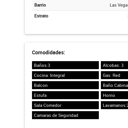
Barrio
Las Vega
Estrato
Comodidades:
Baños:3
Alcobas: 3
Cocina: Integral
Gas: Red
Balcon
Baño Cabina
Estufa
Horno
Sala Comedor
Lavamanos:
Camaras de Seguridad