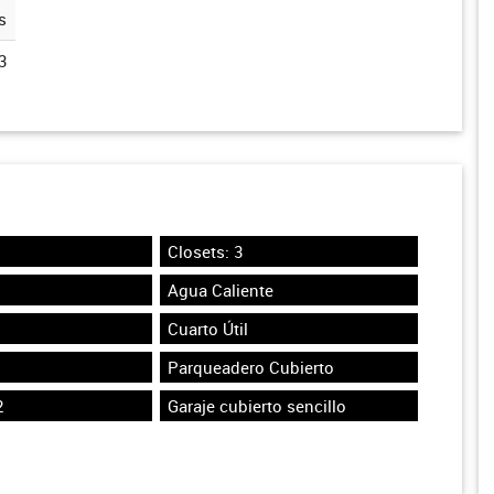
s
3
Closets: 3
Agua Caliente
Cuarto Útil
Parqueadero Cubierto
2
Garaje cubierto sencillo