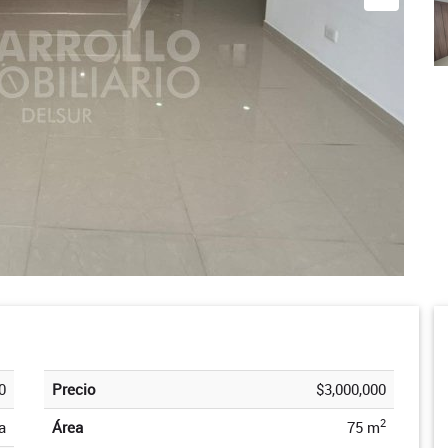
0
Precio
$3,000,000
2
a
Área
75 m