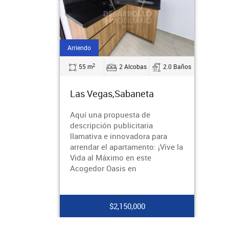
Arriendo
2
55 m
2 Alcobas
2.0 Baños
Las Vegas,Sabaneta
Aquí una propuesta de
descripción publicitaria
llamativa e innovadora para
arrendar el apartamento: ¡Vive la
Vida al Máximo en este
Acogedor Oasis en
$2,150,000