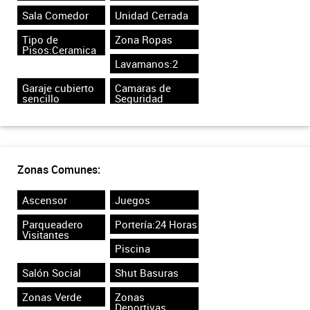
Sala Comedor
Unidad Cerrada
Tipo de
Zona Ropas
Pisos:Ceramica
Lavamanos:2
Garaje cubierto
Camaras de
sencillo
Seguridad
Zonas Comunes:
Ascensor
Juegos
Parqueadero
Portería:24 Horas
Visitantes
Piscina
Salón Social
Shut Basuras
Zonas Verde
Zonas
Deportivas