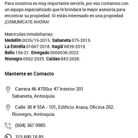
Para nosotros es muy importante servirle, por eso contamos con
un equipo especializado que le brindará la mejor asesoría para
encontrar su propiedad. Si estás interesado en una propiedad
¡COMUNÍCATE AHORA!
Matrículas inmobiliarias:
Medellín
0035/15-2015.
Sabaneta
075-2015.
La Estrella
01667-2018.
Itagüí
6839-2019.
Bello
156-21.
Envigado
0000036-2022.
Rionegro
0562-2025.
Caldas
843-2026.
Mantente en Contacto
Carrera 46 #70Sur 47 Interior 201
Sabaneta, Antioquia
Calle 38 # 55A - 101, Edificio Araza, Oficina 202.
Rionegro, Antioquia.
(604) 367 0985
315 690 18 85