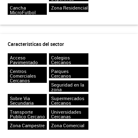
Cancha
Zona Residencial
MicroFutbol
Características del sector
Acceso
Colegios
Pavimentado
Cercanos
Centros
Parques
Comerciales
Cercanos
Cercanos
Seguridad en la
zona
Sobre Via
Supermercados
Secundaria
Cercanos
Transporte
Universidades
Publico Cercano
Cercanas
Zona Campestre
Zona Comercial