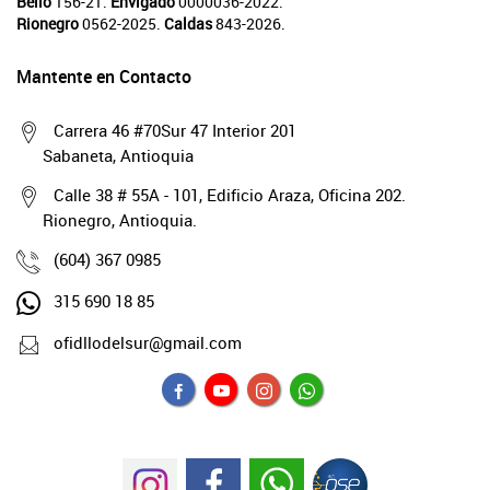
Bello
156-21.
Envigado
0000036-2022.
Rionegro
0562-2025.
Caldas
843-2026.
Mantente en Contacto
Carrera 46 #70Sur 47 Interior 201
Sabaneta, Antioquia
Calle 38 # 55A - 101, Edificio Araza, Oficina 202.
Rionegro, Antioquia.
(604) 367 0985
315 690 18 85
ofidllodelsur@gmail.com