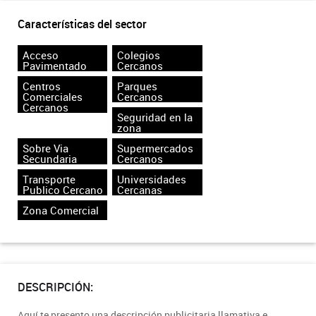
Características del sector
Acceso
Colegios
Pavimentado
Cercanos
Centros
Parques
Comerciales
Cercanos
Cercanos
Seguridad en la
zona
Sobre Via
Supermercados
Secundaria
Cercanos
Transporte
Universidades
Publico Cercano
Cercanas
Zona Comercial
DESCRIPCIÓN:
Aquí te presento una descripción publicitaria llamativa e