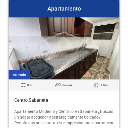
Apartamento
Arriendo
2
55 m
2 Alcobas
2.0 Baños
Centro,Sabaneta
Aquí tienes una propuesta de descripción publicitaria
llamativa e innovadora para arrendar este apartamento
en Sabaneta: ¿Buscas un hogar acogedor y e