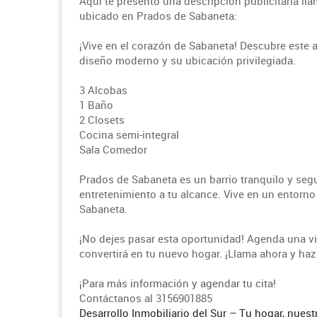
Aquí te presento una descripción publicitaria ll
ubicado en Prados de Sabaneta:
¡Vive en el corazón de Sabaneta! Descubre este 
diseño moderno y su ubicación privilegiada.
3 Alcobas
1 Baño
2 Closets
Cocina semi-integral
Sala Comedor
Prados de Sabaneta es un barrio tranquilo y seg
entretenimiento a tu alcance. Vive en un entorno 
Sabaneta.
¡No dejes pasar esta oportunidad! Agenda una vis
convertirá en tu nuevo hogar. ¡Llama ahora y haz
¡Para más información y agendar tu cita!
Contáctanos al 3156901885
Desarrollo Inmobiliario del Sur – Tu hogar, nuest