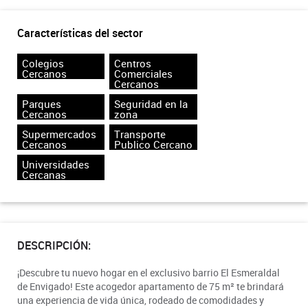
Características del sector
Colegios
Centros
Cercanos
Comerciales
Cercanos
Parques
Seguridad en la
Cercanos
zona
Supermercados
Transporte
Cercanos
Publico Cercano
Universidades
Cercanas
DESCRIPCIÓN:
¡Descubre tu nuevo hogar en el exclusivo barrio El Esmeraldal
de Envigado! Este acogedor apartamento de 75 m² te brindará
una experiencia de vida única, rodeado de comodidades y