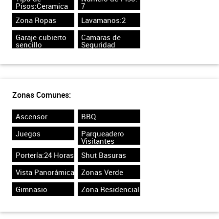
Pisos:Ceramica
7
Zona Ropas
Lavamanos:2
Garaje cubierto
Camaras de
sencillo
Seguridad
Zonas Comunes:
Ascensor
BBQ
Juegos
Parqueadero
Visitantes
Portería:24 Horas
Shut Basuras
Vista Panorámica
Zonas Verde
Gimnasio
Zona Residencial