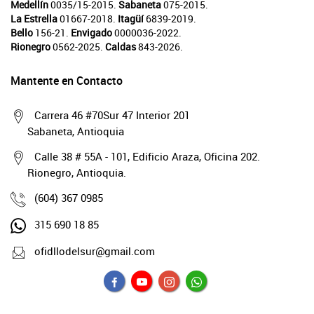
Medellín
0035/15-2015.
Sabaneta
075-2015.
La Estrella
01667-2018.
Itagüí
6839-2019.
Bello
156-21.
Envigado
0000036-2022.
Rionegro
0562-2025.
Caldas
843-2026.
Mantente en Contacto
Carrera 46 #70Sur 47 Interior 201
Sabaneta, Antioquia
Calle 38 # 55A - 101, Edificio Araza, Oficina 202.
Rionegro, Antioquia.
(604) 367 0985
315 690 18 85
ofidllodelsur@gmail.com