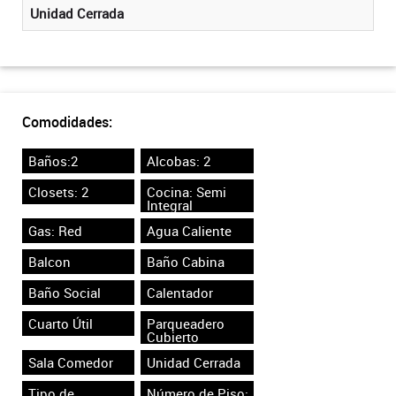
Unidad Cerrada
Comodidades:
Baños:2
Alcobas: 2
Closets: 2
Cocina: Semi
Integral
Gas: Red
Agua Caliente
Balcon
Baño Cabina
Baño Social
Calentador
Cuarto Útil
Parqueadero
Cubierto
Sala Comedor
Unidad Cerrada
Tipo de
Número de Piso: