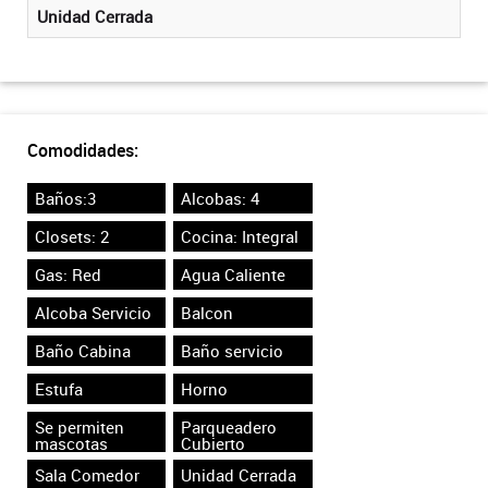
Unidad Cerrada
Comodidades:
Baños:3
Alcobas: 4
Closets: 2
Cocina: Integral
Gas: Red
Agua Caliente
Alcoba Servicio
Balcon
Baño Cabina
Baño servicio
Estufa
Horno
Se permiten
Parqueadero
mascotas
Cubierto
Sala Comedor
Unidad Cerrada