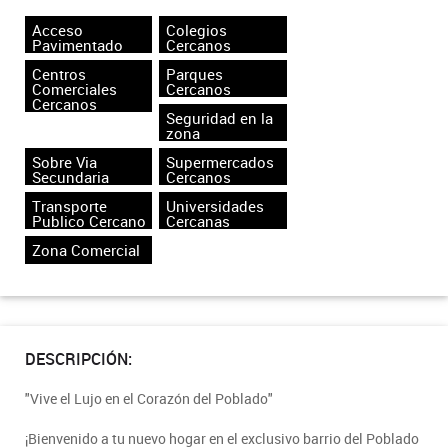
Acceso
Colegios
Pavimentado
Cercanos
Centros
Parques
Comerciales
Cercanos
Cercanos
Seguridad en la
zona
Sobre Via
Supermercados
Secundaria
Cercanos
Transporte
Universidades
Publico Cercano
Cercanas
Zona Comercial
DESCRIPCIÓN:
"Vive el Lujo en el Corazón del Poblado"
¡Bienvenido a tu nuevo hogar en el exclusivo barrio del Poblado