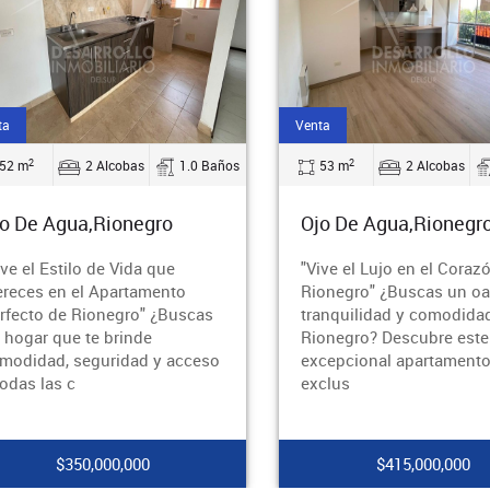
ta
Venta
2
2
52 m
2 Alcobas
1.0 Baños
53 m
2 Alcobas
o De Agua,Rionegro
Ojo De Agua,Rionegr
ive el Estilo de Vida que
"Vive el Lujo en el Coraz
reces en el Apartamento
Rionegro" ¿Buscas un oa
rfecto de Rionegro" ¿Buscas
tranquilidad y comodida
 hogar que te brinde
Rionegro? Descubre este
modidad, seguridad y acceso
excepcional apartamento
todas las c
exclus
$350,000,000
$415,000,000