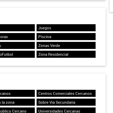
Juegos
Horas
Piscina
s
Zonas Verde
oFutbol
Zona Residencial
rcanos
Centros Comerciales Cercanos
 la zona
Sobre Via Secundaria
Publico Cercano
Universidades Cercanas