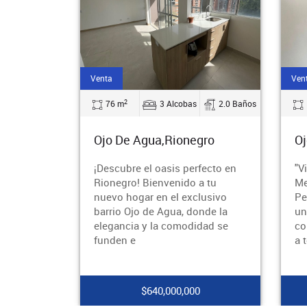
Venta
Ven
2
76 m
3 Alcobas
2.0 Baños
Ojo De Agua,Rionegro
Oj
¡Descubre el oasis perfecto en
"V
Rionegro! Bienvenido a tu
Me
nuevo hogar en el exclusivo
Pe
barrio Ojo de Agua, donde la
un
elegancia y la comodidad se
co
funden e
a 
$640,000,000