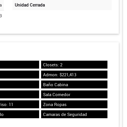
a
Unidad Cerrada
3
Closets: 2
Admon: $221,413
Baño Cabina
Sala Comedor
iso: 11
Zona Ropas
lo
Camaras de Seguridad