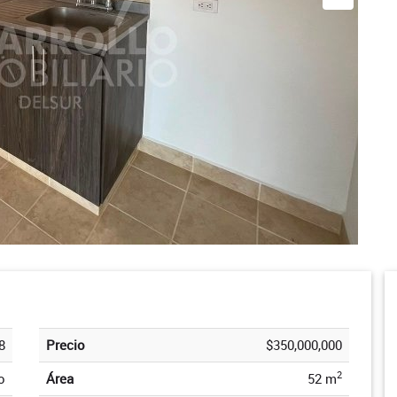
8
Precio
$350,000,000
2
o
Área
52 m