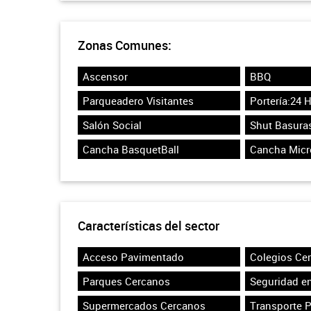
Zonas Comunes:
Ascensor
BBQ
Parqueadero Visitantes
Portería:24 
Salón Social
Shut Basura
Cancha BasquetBall
Cancha Micr
Características del sector
Acceso Pavimentado
Colegios Ce
Parques Cercanos
Seguridad en
Supermercados Cercanos
Transporte 