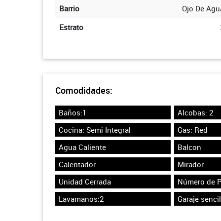
Barrio
Ojo De Agu
Estrato
Comodidades:
Baños:1
Alcobas: 2
Cocina: Semi Integral
Gas: Red
Agua Caliente
Balcon
Calentador
Mirador
Unidad Cerrada
Número de P
Lavamanos:2
Garaje sencil