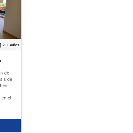
2.0 Baños
o
ón de
sis de
d en
 en el