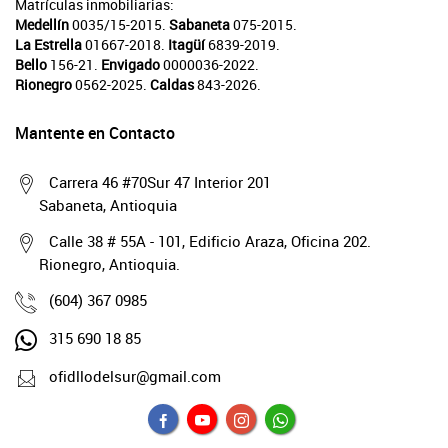
Matrículas inmobiliarias:
Medellín
0035/15-2015.
Sabaneta
075-2015.
La Estrella
01667-2018.
Itagüí
6839-2019.
Bello
156-21.
Envigado
0000036-2022.
Rionegro
0562-2025.
Caldas
843-2026.
Mantente en Contacto
Carrera 46 #70Sur 47 Interior 201
Sabaneta, Antioquia
Calle 38 # 55A - 101, Edificio Araza, Oficina 202.
Rionegro, Antioquia.
(604) 367 0985
315 690 18 85
ofidllodelsur@gmail.com