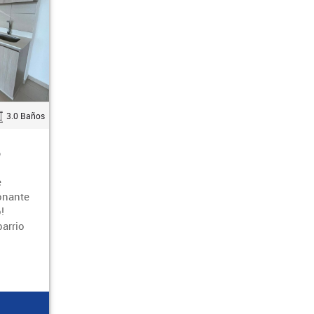
3.0 Baños
o
e
onante
!
barrio