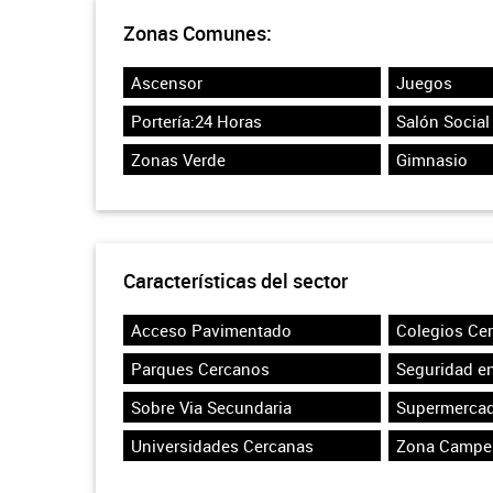
Zonas Comunes:
Ascensor
Juegos
Portería:24 Horas
Salón Social
Zonas Verde
Gimnasio
Características del sector
Acceso Pavimentado
Colegios Ce
Parques Cercanos
Seguridad en
Sobre Via Secundaria
Supermerca
Universidades Cercanas
Zona Campe