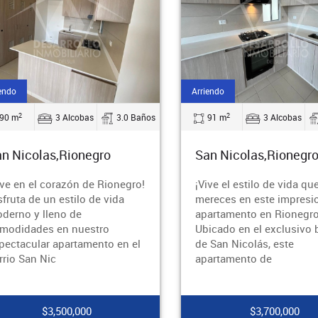
endo
Arriendo
2
2
90 m
3 Alcobas
3.0 Baños
91 m
3 Alcobas
n Nicolas,Rionegro
San Nicolas,Rionegr
ive en el corazón de Rionegro!
¡Vive el estilo de vida qu
sfruta de un estilo de vida
mereces en este impresi
derno y lleno de
apartamento en Rionegro
modidades en nuestro
Ubicado en el exclusivo 
pectacular apartamento en el
de San Nicolás, este
rrio San Nic
apartamento de
$3,500,000
$3,700,000