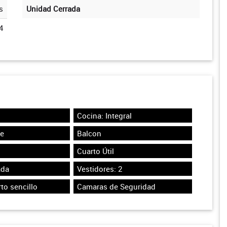
s
Unidad Cerrada
4
Cocina: Integral
te
Balcon
Cuarto Útil
ada
Vestidores: 2
to sencillo
Camaras de Seguridad