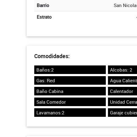
Barrio
San Nicola
Estrato
Comodidades:
Baños:2
Alcobas: 2
Gas: Red
Agua Calien
Baño Cabina
Calentador
Sala Comedor
Unidad Cerr
Lavamanos:2
Garaje cubier