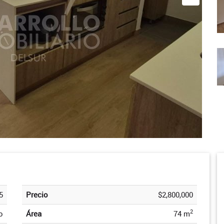
5
Precio
$2,800,000
2
o
Área
74 m