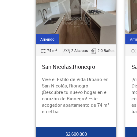
Arriendo
Arri
2
74 m
2 Alcobas
2.0 Baños
San Nicolas,Rionegro
Sa
Vive el Estilo de Vida Urbano en
¡V
San Nicolás, Rionegro
Di
¡Descubre tu nuevo hogar en el
mo
corazón de Rionegro! Este
co
acogedor apartamento de 74 m²
es
en el ba
ba
$2,600,000