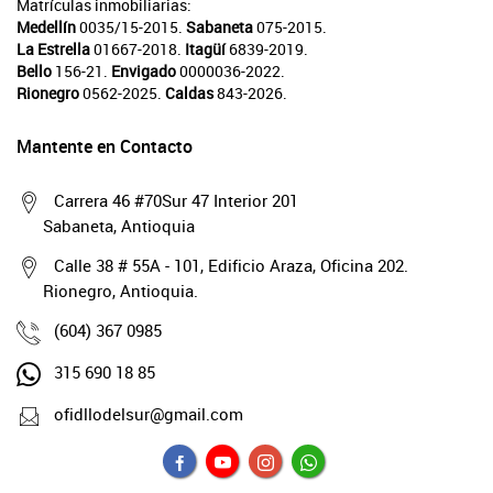
Matrículas inmobiliarias:
Medellín
0035/15-2015.
Sabaneta
075-2015.
La Estrella
01667-2018.
Itagüí
6839-2019.
Bello
156-21.
Envigado
0000036-2022.
Rionegro
0562-2025.
Caldas
843-2026.
Mantente en Contacto
Carrera 46 #70Sur 47 Interior 201
Sabaneta, Antioquia
Calle 38 # 55A - 101, Edificio Araza, Oficina 202.
Rionegro, Antioquia.
(604) 367 0985
315 690 18 85
ofidllodelsur@gmail.com