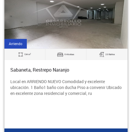
Arriendo
2
134 m
0 Alcobas
2.0 Baños
Sabaneta, Restrepo Naranjo
Local en ARRIENDO NUEVO Comodidad y excelente
ubicación. 1 Baño1 baño con ducha Piso a convenir Ubicado
en excelente zona residencial y comercial, ru